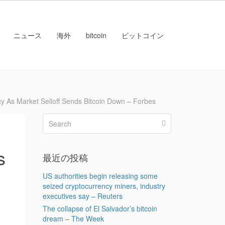
ニュース
海外
bitcoin
ビットコイン
Market Selloff Sends Bitcoin Down – Forbes
s
最近の投稿
US authorities begin releasing some
seized cryptocurrency miners, industry
executives say – Reuters
The collapse of El Salvador’s bitcoin
dream – The Week