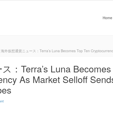
Home
海外仮想通貨ニュース：Terra’s Luna Becomes Top Ten Cryptocurrency As 
erra’s Luna Becomes
ency As Market Selloff Send
bes
ent