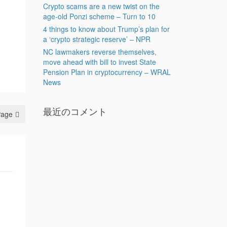
Crypto scams are a new twist on the
age-old Ponzi scheme – Turn to 10
4 things to know about Trump’s plan for
a ‘crypto strategic reserve’ – NPR
NC lawmakers reverse themselves,
move ahead with bill to invest State
Pension Plan in cryptocurrency – WRAL
News
最近のコメント
Page