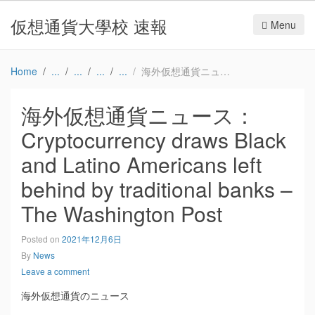
仮想通貨大學校 速報
Menu
Home
海外仮想通貨ニュース：Cryptocurrency draws Black and Latino Americans left behind by traditional banks – The Washington Post
海外仮想通貨ニュース：
Cryptocurrency draws Black
and Latino Americans left
behind by traditional banks –
The Washington Post
Posted on
2021年12月6日
By
News
Leave a comment
海外仮想通貨のニュース