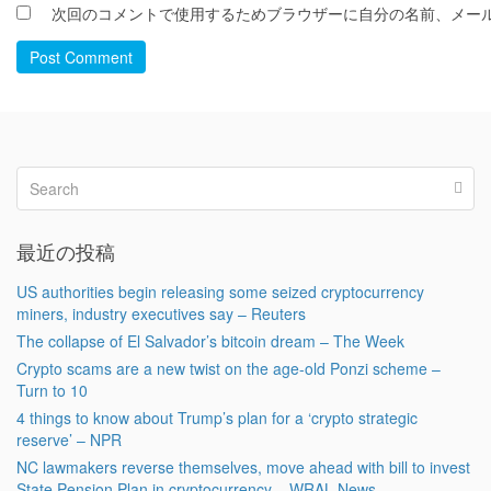
次回のコメントで使用するためブラウザーに自分の名前、メー
Post Comment
最近の投稿
US authorities begin releasing some seized cryptocurrency
miners, industry executives say – Reuters
The collapse of El Salvador’s bitcoin dream – The Week
Crypto scams are a new twist on the age-old Ponzi scheme –
Turn to 10
4 things to know about Trump’s plan for a ‘crypto strategic
reserve’ – NPR
NC lawmakers reverse themselves, move ahead with bill to invest
State Pension Plan in cryptocurrency – WRAL News