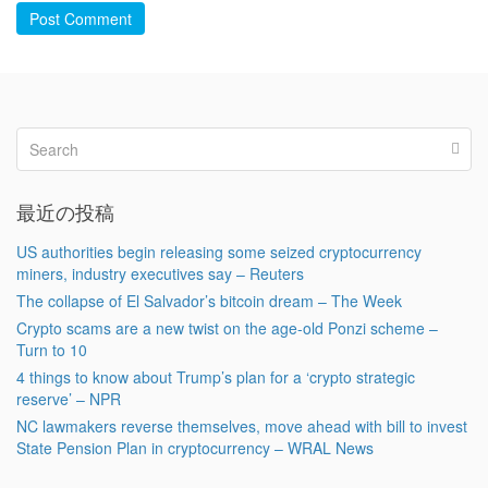
Post Comment
最近の投稿
US authorities begin releasing some seized cryptocurrency
miners, industry executives say – Reuters
The collapse of El Salvador’s bitcoin dream – The Week
Crypto scams are a new twist on the age-old Ponzi scheme –
Turn to 10
4 things to know about Trump’s plan for a ‘crypto strategic
reserve’ – NPR
NC lawmakers reverse themselves, move ahead with bill to invest
State Pension Plan in cryptocurrency – WRAL News