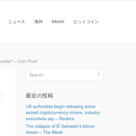
ニュース
海外
bitcoin
ビットコイン
ada? – Coin Rivet
t
最近の投稿
US authorities begin releasing some
seized cryptocurrency miners, industry
executives say – Reuters
The collapse of El Salvador’s bitcoin
dream – The Week