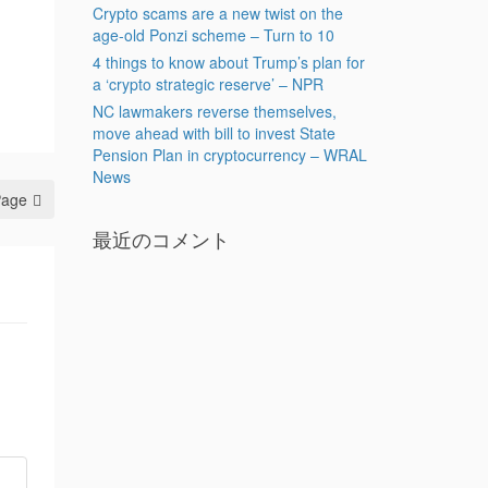
Crypto scams are a new twist on the
age-old Ponzi scheme – Turn to 10
4 things to know about Trump’s plan for
a ‘crypto strategic reserve’ – NPR
NC lawmakers reverse themselves,
move ahead with bill to invest State
Pension Plan in cryptocurrency – WRAL
News
Page
最近のコメント