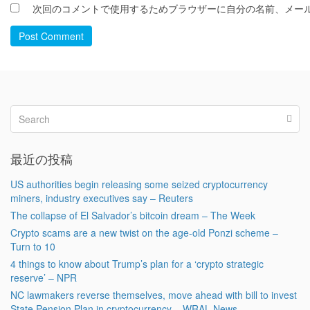
次回のコメントで使用するためブラウザーに自分の名前、メー
Post Comment
最近の投稿
US authorities begin releasing some seized cryptocurrency
miners, industry executives say – Reuters
The collapse of El Salvador’s bitcoin dream – The Week
Crypto scams are a new twist on the age-old Ponzi scheme –
Turn to 10
4 things to know about Trump’s plan for a ‘crypto strategic
reserve’ – NPR
NC lawmakers reverse themselves, move ahead with bill to invest
State Pension Plan in cryptocurrency – WRAL News