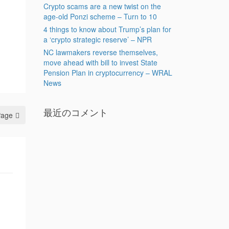
Crypto scams are a new twist on the
age-old Ponzi scheme – Turn to 10
4 things to know about Trump’s plan for
a ‘crypto strategic reserve’ – NPR
NC lawmakers reverse themselves,
move ahead with bill to invest State
Pension Plan in cryptocurrency – WRAL
News
最近のコメント
Page