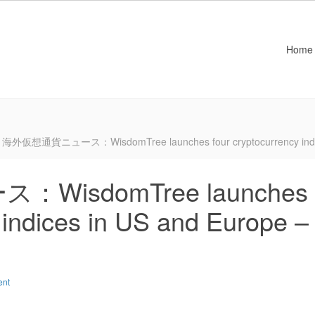
Home
海外仮想通貨ニュース：WisdomTree launches four cryptocurrency indices
isdomTree launches
 indices in US and Europe –
ent