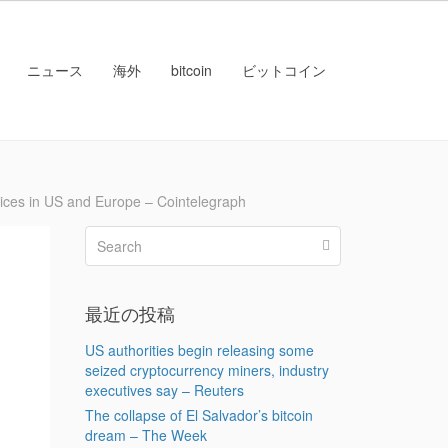
ニュース
海外
bitcoin
ビットコイン
 in US and Europe – Cointelegraph
最近の投稿
US authorities begin releasing some
seized cryptocurrency miners, industry
executives say – Reuters
The collapse of El Salvador’s bitcoin
dream – The Week