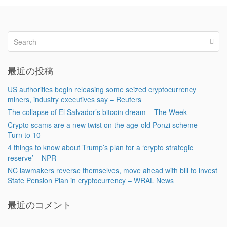
最近の投稿
US authorities begin releasing some seized cryptocurrency
miners, industry executives say – Reuters
The collapse of El Salvador’s bitcoin dream – The Week
Crypto scams are a new twist on the age-old Ponzi scheme –
Turn to 10
4 things to know about Trump’s plan for a ‘crypto strategic
reserve’ – NPR
NC lawmakers reverse themselves, move ahead with bill to invest
State Pension Plan in cryptocurrency – WRAL News
最近のコメント