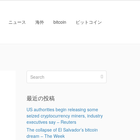
ニュース
海外
bitcoin
ビットコイン
最近の投稿
US authorities begin releasing some
seized cryptocurrency miners, industry
executives say – Reuters
The collapse of El Salvador’s bitcoin
dream – The Week