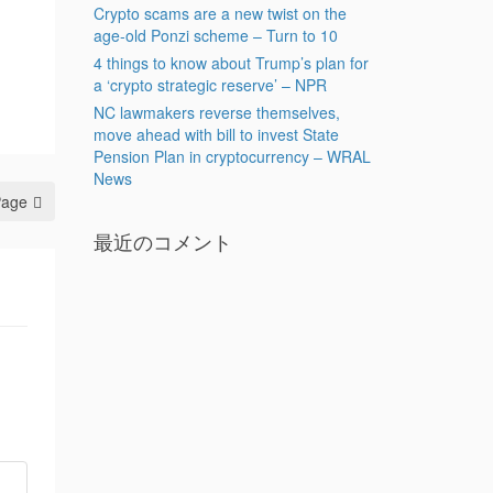
Crypto scams are a new twist on the
age-old Ponzi scheme – Turn to 10
4 things to know about Trump’s plan for
a ‘crypto strategic reserve’ – NPR
NC lawmakers reverse themselves,
move ahead with bill to invest State
Pension Plan in cryptocurrency – WRAL
News
Page
最近のコメント