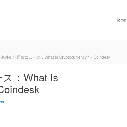
Home
海外仮想通貨ニュース：What Is Cryptocurrency? – Coindesk
：What Is
Coindesk
ent