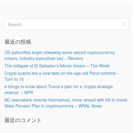
最近の投稿
US authorities begin releasing some seized cryptocurrency
miners, industry executives say – Reuters
The collapse of El Salvador’s bitcoin dream – The Week
Crypto scams are a new twist on the age-old Ponzi scheme –
Turn to 10
4 things to know about Trump’s plan for a ‘crypto strategic
reserve’ – NPR
NC lawmakers reverse themselves, move ahead with bill to invest
State Pension Plan in cryptocurrency – WRAL News
最近のコメント