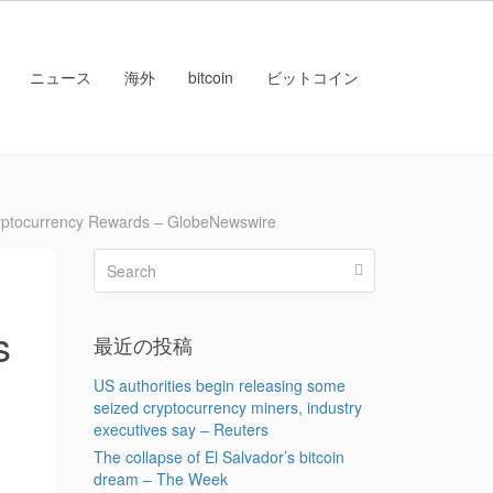
ニュース
海外
bitcoin
ビットコイン
currency Rewards – GlobeNewswire
s
最近の投稿
US authorities begin releasing some
seized cryptocurrency miners, industry
executives say – Reuters
The collapse of El Salvador’s bitcoin
dream – The Week