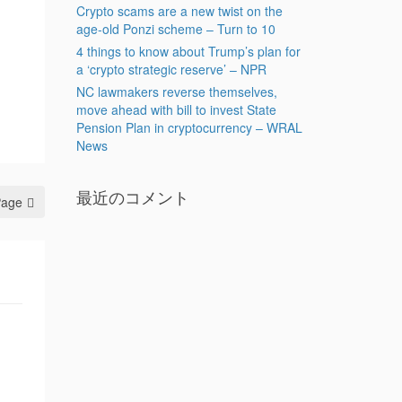
Crypto scams are a new twist on the
age-old Ponzi scheme – Turn to 10
4 things to know about Trump’s plan for
a ‘crypto strategic reserve’ – NPR
NC lawmakers reverse themselves,
move ahead with bill to invest State
Pension Plan in cryptocurrency – WRAL
News
最近のコメント
Page