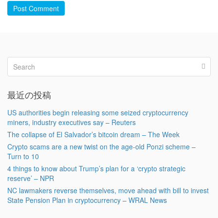
Post Comment
最近の投稿
US authorities begin releasing some seized cryptocurrency
miners, industry executives say – Reuters
The collapse of El Salvador’s bitcoin dream – The Week
Crypto scams are a new twist on the age-old Ponzi scheme –
Turn to 10
4 things to know about Trump’s plan for a ‘crypto strategic
reserve’ – NPR
NC lawmakers reverse themselves, move ahead with bill to invest
State Pension Plan in cryptocurrency – WRAL News