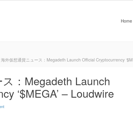
Home
海外仮想通貨ニュース：Megadeth Launch Official Cryptocurrency ‘$ME
Megadeth Launch
rency ‘$MEGA’ – Loudwire
ent