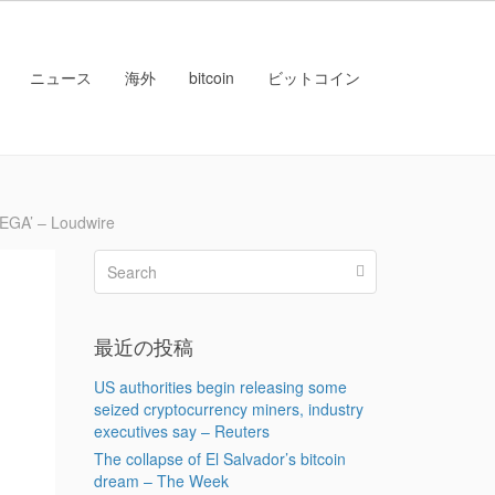
ニュース
海外
bitcoin
ビットコイン
GA’ – Loudwire
最近の投稿
US authorities begin releasing some
seized cryptocurrency miners, industry
executives say – Reuters
The collapse of El Salvador’s bitcoin
dream – The Week