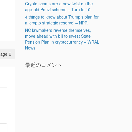
Crypto scams are a new twist on the
age-old Ponzi scheme – Turn to 10
4 things to know about Trump’s plan for
a ‘crypto strategic reserve’ – NPR
NC lawmakers reverse themselves,
move ahead with bill to invest State
Pension Plan in cryptocurrency – WRAL
News
Page
最近のコメント