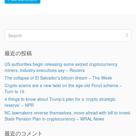
最近の投稿
US authorities begin releasing some seized cryptocurrency
miners, industry executives say – Reuters
The collapse of El Salvador’s bitcoin dream – The Week
Crypto scams are a new twist on the age-old Ponzi scheme –
Turn to 10
4 things to know about Trump’s plan for a ‘crypto strategic
reserve’ – NPR
NC lawmakers reverse themselves, move ahead with bill to invest
State Pension Plan in cryptocurrency – WRAL News
最近のコメント