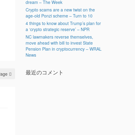
dream – The Week
Crypto scams are a new twist on the
age-old Ponzi scheme – Turn to 10
4 things to know about Trump’s plan for
a ‘crypto strategic reserve’ – NPR
NC lawmakers reverse themselves,
move ahead with bill to invest State
Pension Plan in cryptocurrency – WRAL
News
最近のコメント
Page