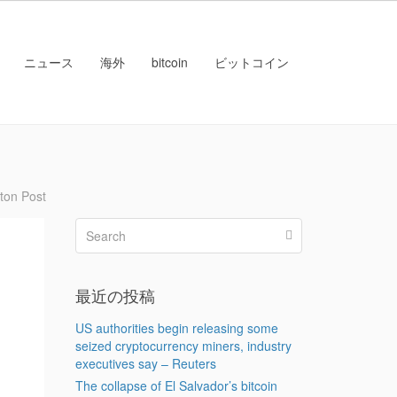
ニュース
海外
bitcoin
ビットコイン
ton Post
最近の投稿
US authorities begin releasing some
seized cryptocurrency miners, industry
executives say – Reuters
The collapse of El Salvador’s bitcoin