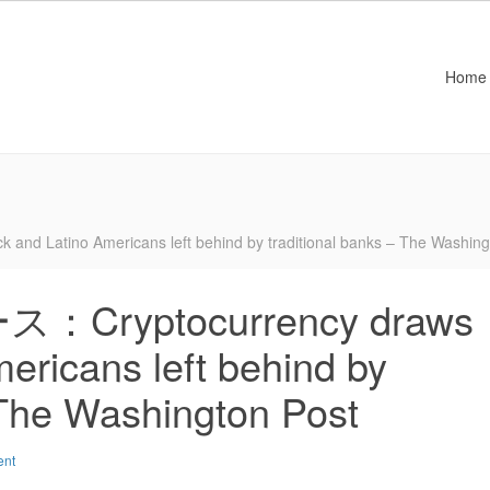
Home
tino Americans left behind by traditional banks – The Washing
yptocurrency draws
ericans left behind by
 The Washington Post
ent