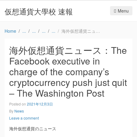
仮想通貨大學校 速報
Menu
Home
海外仮想通貨ニュース：The Facebook executive in charge of the company’s cryptocurrency push just quit – The Washington Post
海外仮想通貨ニュース：The
Facebook executive in
charge of the company’s
cryptocurrency push just quit
– The Washington Post
Posted on
2021年12月3日
By
News
Leave a comment
海外仮想通貨のニュース