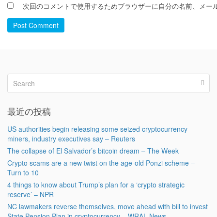
次回のコメントで使用するためブラウザーに自分の名前、メー
Post Comment
最近の投稿
US authorities begin releasing some seized cryptocurrency
miners, industry executives say – Reuters
The collapse of El Salvador’s bitcoin dream – The Week
Crypto scams are a new twist on the age-old Ponzi scheme –
Turn to 10
4 things to know about Trump’s plan for a ‘crypto strategic
reserve’ – NPR
NC lawmakers reverse themselves, move ahead with bill to invest
State Pension Plan in cryptocurrency – WRAL News