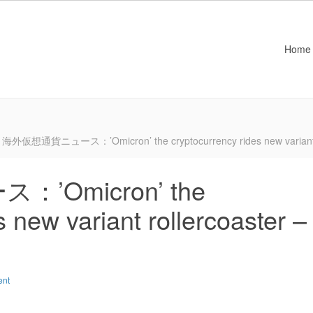
Home
海外仮想通貨ニュース：’Omicron’ the cryptocurrency rides new variant ro
Omicron’ the
 new variant rollercoaster –
ent