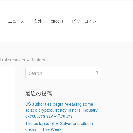
ニュース
海外
bitcoin
ビットコイン
llercoaster – Reuters
最近の投稿
US authorities begin releasing some
seized cryptocurrency miners, industry
executives say – Reuters
The collapse of El Salvador’s bitcoin
dream – The Week