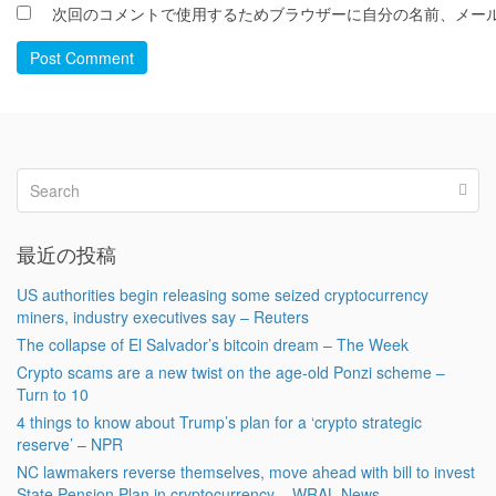
次回のコメントで使用するためブラウザーに自分の名前、メー
Post Comment
最近の投稿
US authorities begin releasing some seized cryptocurrency
miners, industry executives say – Reuters
The collapse of El Salvador’s bitcoin dream – The Week
Crypto scams are a new twist on the age-old Ponzi scheme –
Turn to 10
4 things to know about Trump’s plan for a ‘crypto strategic
reserve’ – NPR
NC lawmakers reverse themselves, move ahead with bill to invest
State Pension Plan in cryptocurrency – WRAL News