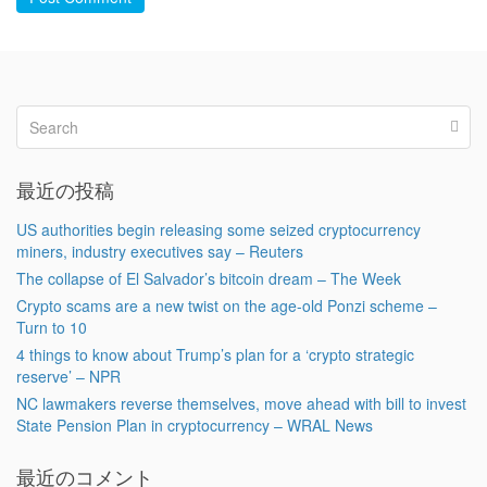
最近の投稿
US authorities begin releasing some seized cryptocurrency
miners, industry executives say – Reuters
The collapse of El Salvador’s bitcoin dream – The Week
Crypto scams are a new twist on the age-old Ponzi scheme –
Turn to 10
4 things to know about Trump’s plan for a ‘crypto strategic
reserve’ – NPR
NC lawmakers reverse themselves, move ahead with bill to invest
State Pension Plan in cryptocurrency – WRAL News
最近のコメント