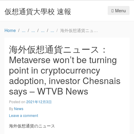
仮想通貨大學校 速報
Menu
Home
海外仮想通貨ニュース：Metaverse won’t be turning point in cryptocurrency adoption, investor Chesnais says – WTVB News
海外仮想通貨ニュース：
Metaverse won’t be turning
point in cryptocurrency
adoption, investor Chesnais
says – WTVB News
Posted on
2021年12月3日
By
News
Leave a comment
海外仮想通貨のニュース