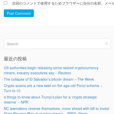
次回のコメントで使用するためブラウザーに自分の名前、メー
Post Comment
最近の投稿
US authorities begin releasing some seized cryptocurrency
miners, industry executives say – Reuters
The collapse of El Salvador’s bitcoin dream – The Week
Crypto scams are a new twist on the age-old Ponzi scheme –
Turn to 10
4 things to know about Trump’s plan for a ‘crypto strategic
reserve’ – NPR
NC lawmakers reverse themselves, move ahead with bill to invest
State Pension Plan in cryptocurrency – WRAL News