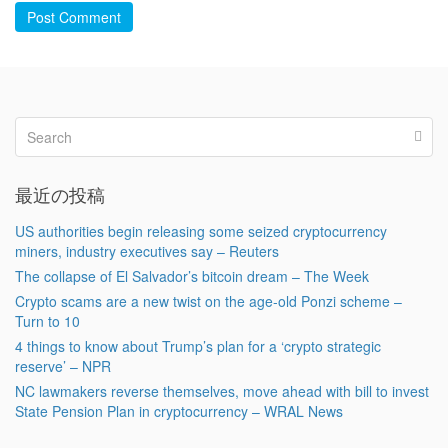
Post Comment
最近の投稿
US authorities begin releasing some seized cryptocurrency
miners, industry executives say – Reuters
The collapse of El Salvador’s bitcoin dream – The Week
Crypto scams are a new twist on the age-old Ponzi scheme –
Turn to 10
4 things to know about Trump’s plan for a ‘crypto strategic
reserve’ – NPR
NC lawmakers reverse themselves, move ahead with bill to invest
State Pension Plan in cryptocurrency – WRAL News