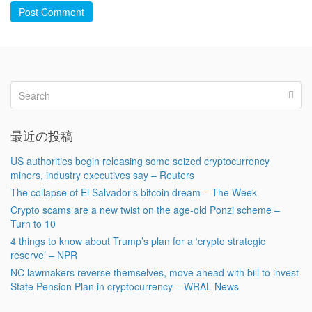
Post Comment
最近の投稿
US authorities begin releasing some seized cryptocurrency
miners, industry executives say – Reuters
The collapse of El Salvador’s bitcoin dream – The Week
Crypto scams are a new twist on the age-old Ponzi scheme –
Turn to 10
4 things to know about Trump’s plan for a ‘crypto strategic
reserve’ – NPR
NC lawmakers reverse themselves, move ahead with bill to invest
State Pension Plan in cryptocurrency – WRAL News