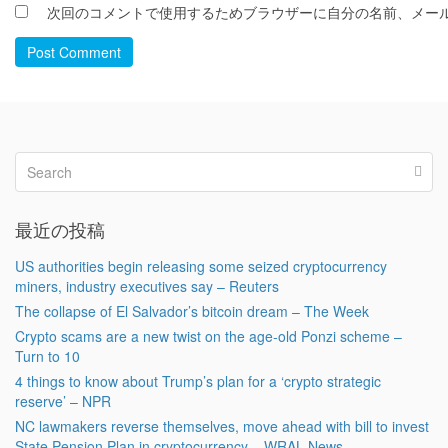
次回のコメントで使用するためブラウザーに自分の名前、メー
Post Comment
最近の投稿
US authorities begin releasing some seized cryptocurrency
miners, industry executives say – Reuters
The collapse of El Salvador’s bitcoin dream – The Week
Crypto scams are a new twist on the age-old Ponzi scheme –
Turn to 10
4 things to know about Trump’s plan for a ‘crypto strategic
reserve’ – NPR
NC lawmakers reverse themselves, move ahead with bill to invest
State Pension Plan in cryptocurrency – WRAL News