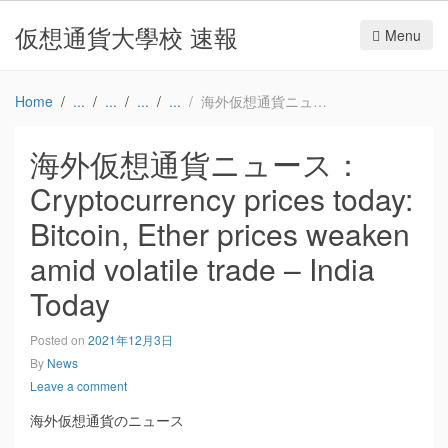
仮想通貨大學校 速報
Menu
Home
海外仮想通貨ニュース：Cryptocurrency prices today: Bitcoin, Ether prices weaken amid volatile trade – India Today
海外仮想通貨ニュース：
Cryptocurrency prices today:
Bitcoin, Ether prices weaken
amid volatile trade – India
Today
Posted on
2021年12月3日
By
News
Leave a comment
海外仮想通貨のニュース