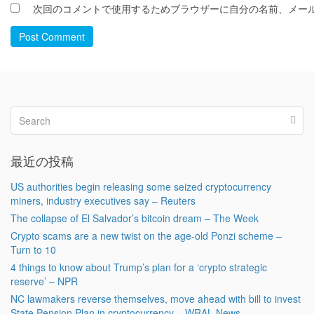
次回のコメントで使用するためブラウザーに自分の名前、メー
Post Comment
最近の投稿
US authorities begin releasing some seized cryptocurrency
miners, industry executives say – Reuters
The collapse of El Salvador’s bitcoin dream – The Week
Crypto scams are a new twist on the age-old Ponzi scheme –
Turn to 10
4 things to know about Trump’s plan for a ‘crypto strategic
reserve’ – NPR
NC lawmakers reverse themselves, move ahead with bill to invest
State Pension Plan in cryptocurrency – WRAL News