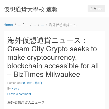
仮想通貨大學校 速報
Menu
Home
海外仮想通貨ニュース：Cream City Crypto seeks to make cryptocurrency, blockchain accessible for all – BizTimes Milwaukee
海外仮想通貨ニュース：
Cream City Crypto seeks to
make cryptocurrency,
blockchain accessible for all
– BizTimes Milwaukee
Posted on
2021年12月3日
By
News
Leave a comment
海外仮想通貨のニュース