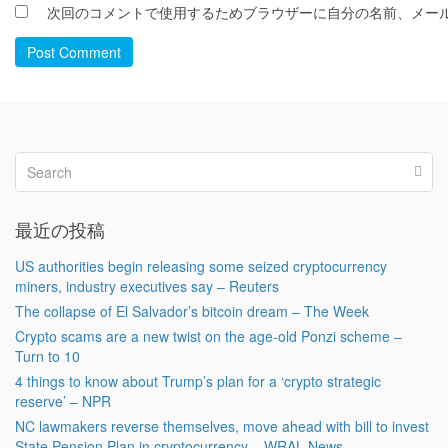
次回のコメントで使用するためブラウザーに自分の名前、メー
Post Comment
最近の投稿
US authorities begin releasing some seized cryptocurrency
miners, industry executives say – Reuters
The collapse of El Salvador’s bitcoin dream – The Week
Crypto scams are a new twist on the age-old Ponzi scheme –
Turn to 10
4 things to know about Trump’s plan for a ‘crypto strategic
reserve’ – NPR
NC lawmakers reverse themselves, move ahead with bill to invest
State Pension Plan in cryptocurrency – WRAL News