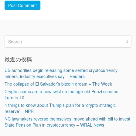
Post Comment
最近の投稿
US authorities begin releasing some seized cryptocurrency
miners, industry executives say – Reuters
The collapse of El Salvador’s bitcoin dream – The Week
Crypto scams are a new twist on the age-old Ponzi scheme –
Turn to 10
4 things to know about Trump’s plan for a ‘crypto strategic
reserve’ – NPR
NC lawmakers reverse themselves, move ahead with bill to invest
State Pension Plan in cryptocurrency – WRAL News