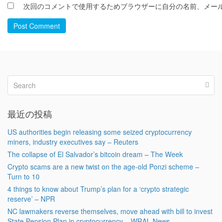
次回のコメントで使用するためブラウザーに自分の名前、メー
Post Comment
最近の投稿
US authorities begin releasing some seized cryptocurrency
miners, industry executives say – Reuters
The collapse of El Salvador’s bitcoin dream – The Week
Crypto scams are a new twist on the age-old Ponzi scheme –
Turn to 10
4 things to know about Trump’s plan for a ‘crypto strategic
reserve’ – NPR
NC lawmakers reverse themselves, move ahead with bill to invest
State Pension Plan in cryptocurrency – WRAL News