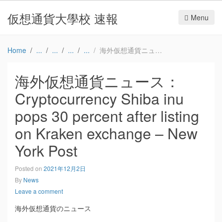
仮想通貨大學校 速報
Menu
Home
海外仮想通貨ニュース：Cryptocurrency Shiba inu pops 30 percent after listing on Kraken exchange – New York Post
海外仮想通貨ニュース：
Cryptocurrency Shiba inu
pops 30 percent after listing
on Kraken exchange – New
York Post
Posted on
2021年12月2日
By
News
Leave a comment
海外仮想通貨のニュース