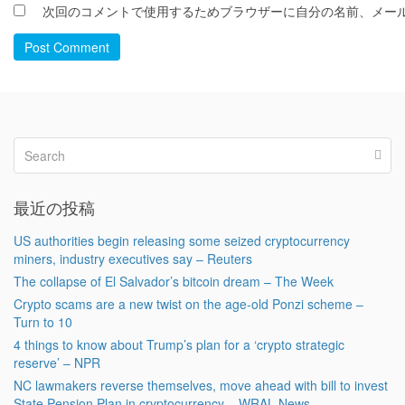
次回のコメントで使用するためブラウザーに自分の名前、メー
Post Comment
最近の投稿
US authorities begin releasing some seized cryptocurrency
miners, industry executives say – Reuters
The collapse of El Salvador’s bitcoin dream – The Week
Crypto scams are a new twist on the age-old Ponzi scheme –
Turn to 10
4 things to know about Trump’s plan for a ‘crypto strategic
reserve’ – NPR
NC lawmakers reverse themselves, move ahead with bill to invest
State Pension Plan in cryptocurrency – WRAL News