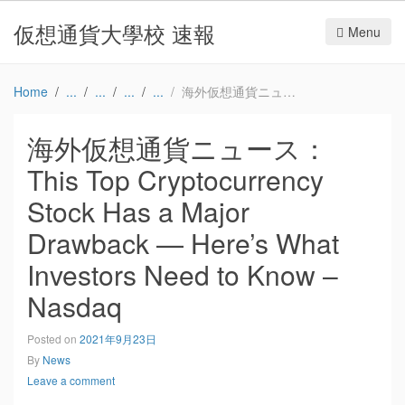
仮想通貨大學校 速報
Menu
Home
海外仮想通貨ニュース：This Top Cryptocurrency Stock Has a Major Drawback — Here’s What Investors Need to Know – Nasdaq
海外仮想通貨ニュース：
This Top Cryptocurrency
Stock Has a Major
Drawback — Here’s What
Investors Need to Know –
Nasdaq
Posted on
2021年9月23日
By
News
Leave a comment