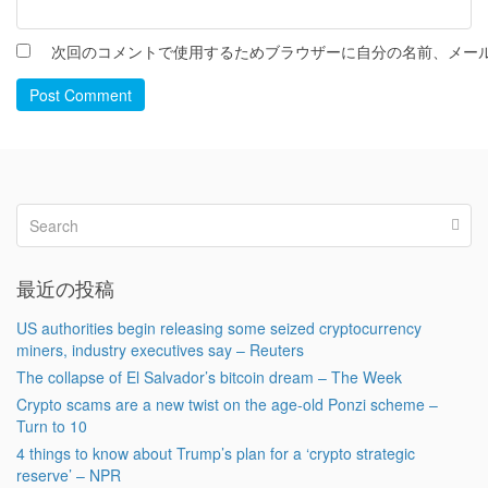
次回のコメントで使用するためブラウザーに自分の名前、メー
Post Comment
最近の投稿
US authorities begin releasing some seized cryptocurrency
miners, industry executives say – Reuters
The collapse of El Salvador’s bitcoin dream – The Week
Crypto scams are a new twist on the age-old Ponzi scheme –
Turn to 10
4 things to know about Trump’s plan for a ‘crypto strategic
reserve’ – NPR