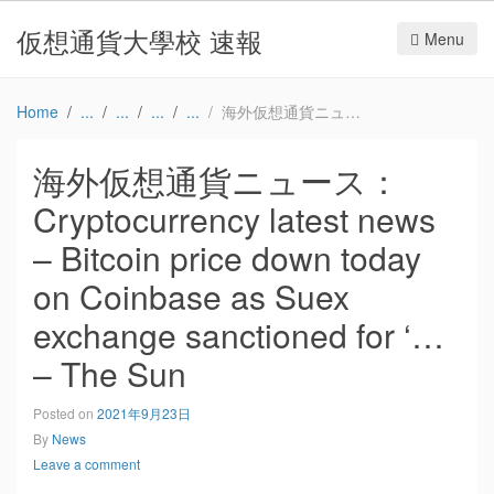
仮想通貨大學校 速報
Menu
Home
海外仮想通貨ニュース：Cryptocurrency latest news – Bitcoin price down today on Coinbase as Suex exchange sanctioned for ‘… – The Sun
海外仮想通貨ニュース：
Cryptocurrency latest news
– Bitcoin price down today
on Coinbase as Suex
exchange sanctioned for ‘…
– The Sun
Posted on
2021年9月23日
By
News
Leave a comment