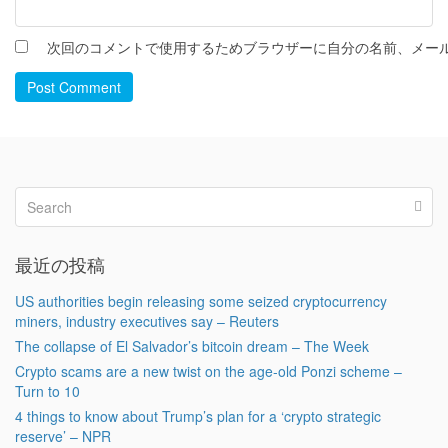
次回のコメントで使用するためブラウザーに自分の名前、メー
Post Comment
最近の投稿
US authorities begin releasing some seized cryptocurrency
miners, industry executives say – Reuters
The collapse of El Salvador’s bitcoin dream – The Week
Crypto scams are a new twist on the age-old Ponzi scheme –
Turn to 10
4 things to know about Trump’s plan for a ‘crypto strategic
reserve’ – NPR