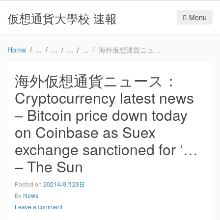
仮想通貨大學校 速報
Menu
Home
海外仮想通貨ニュース：Cryptocurrency latest news – Bitcoin price down today on Coinbase as Suex exchange sanctioned for ‘… – The Sun
海外仮想通貨ニュース：
Cryptocurrency latest news
– Bitcoin price down today
on Coinbase as Suex
exchange sanctioned for ‘…
– The Sun
Posted on
2021年9月23日
By
News
Leave a comment