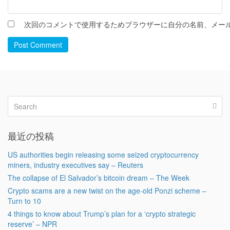
次回のコメントで使用するためブラウザーに自分の名前、メー
Post Comment
最近の投稿
US authorities begin releasing some seized cryptocurrency
miners, industry executives say – Reuters
The collapse of El Salvador’s bitcoin dream – The Week
Crypto scams are a new twist on the age-old Ponzi scheme –
Turn to 10
4 things to know about Trump’s plan for a ‘crypto strategic
reserve’ – NPR