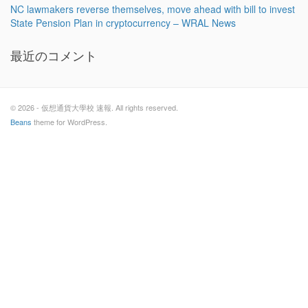
NC lawmakers reverse themselves, move ahead with bill to invest
State Pension Plan in cryptocurrency – WRAL News
最近のコメント
© 2026 - 仮想通貨大學校 速報. All rights reserved.
Beans
theme for WordPress.