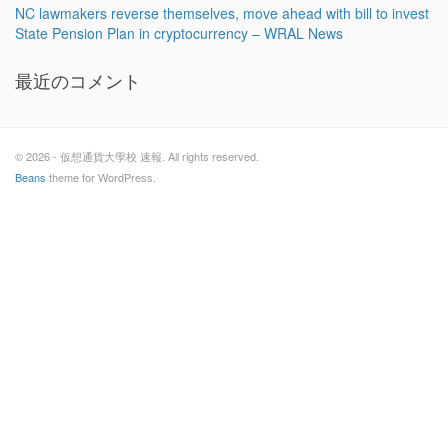
NC lawmakers reverse themselves, move ahead with bill to invest
State Pension Plan in cryptocurrency – WRAL News
最近のコメント
© 2026 - 仮想通貨大學校 速報. All rights reserved.
Beans
theme for WordPress.