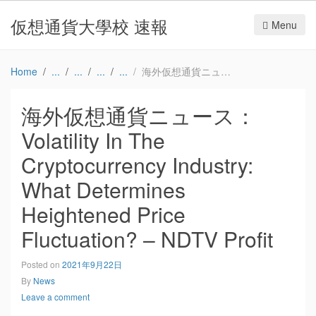
仮想通貨大學校 速報
Menu
Home
海外仮想通貨ニュース：Volatility In The Cryptocurrency Industry: What Determines Heightened Price Fluctuation? – NDTV Profit
海外仮想通貨ニュース：
Volatility In The
Cryptocurrency Industry:
What Determines
Heightened Price
Fluctuation? – NDTV Profit
Posted on
2021年9月22日
By
News
Leave a comment