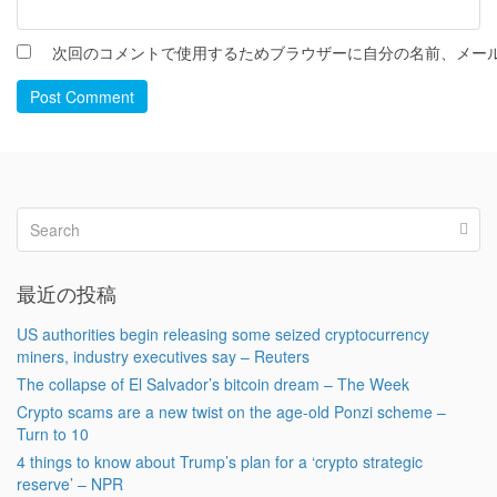
次回のコメントで使用するためブラウザーに自分の名前、メー
Post Comment
最近の投稿
US authorities begin releasing some seized cryptocurrency
miners, industry executives say – Reuters
The collapse of El Salvador’s bitcoin dream – The Week
Crypto scams are a new twist on the age-old Ponzi scheme –
Turn to 10
4 things to know about Trump’s plan for a ‘crypto strategic
reserve’ – NPR