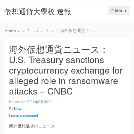
仮想通貨大學校 速報
Menu
Home
海外仮想通貨ニュース：U.S. Treasury sanctions cryptocurrency exchange for alleged role in ransomware attacks – CNBC
海外仮想通貨ニュース：
U.S. Treasury sanctions
cryptocurrency exchange for
alleged role in ransomware
attacks – CNBC
Posted on
2021年9月22日
By
News
Leave a comment
海外仮想通貨のニュース