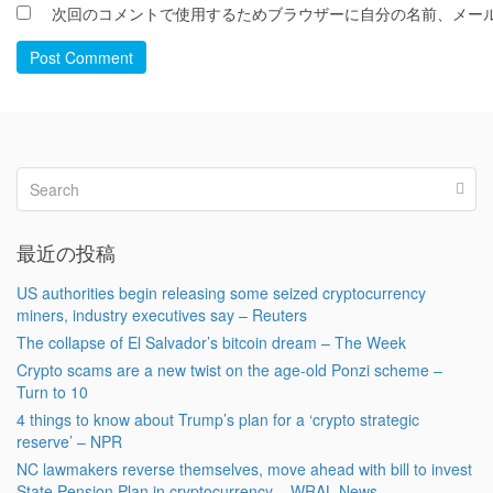
次回のコメントで使用するためブラウザーに自分の名前、メー
Post Comment
最近の投稿
US authorities begin releasing some seized cryptocurrency
miners, industry executives say – Reuters
The collapse of El Salvador’s bitcoin dream – The Week
Crypto scams are a new twist on the age-old Ponzi scheme –
Turn to 10
4 things to know about Trump’s plan for a ‘crypto strategic
reserve’ – NPR
NC lawmakers reverse themselves, move ahead with bill to invest
State Pension Plan in cryptocurrency – WRAL News