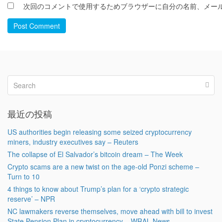
次回のコメントで使用するためブラウザーに自分の名前、メー
Post Comment
最近の投稿
US authorities begin releasing some seized cryptocurrency
miners, industry executives say – Reuters
The collapse of El Salvador’s bitcoin dream – The Week
Crypto scams are a new twist on the age-old Ponzi scheme –
Turn to 10
4 things to know about Trump’s plan for a ‘crypto strategic
reserve’ – NPR
NC lawmakers reverse themselves, move ahead with bill to invest
State Pension Plan in cryptocurrency – WRAL News