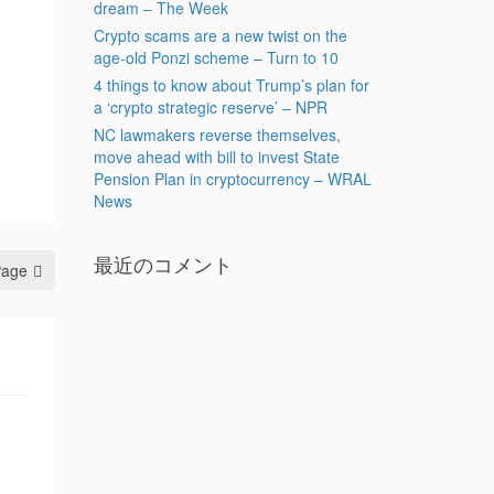
dream – The Week
Crypto scams are a new twist on the
age-old Ponzi scheme – Turn to 10
4 things to know about Trump’s plan for
a ‘crypto strategic reserve’ – NPR
NC lawmakers reverse themselves,
move ahead with bill to invest State
Pension Plan in cryptocurrency – WRAL
News
最近のコメント
Page