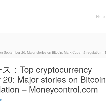
Home
mber 20: Major stories on Bitcoin, Mark Cuban & regulation – 
op cryptocurrency
0: Major stories on Bitcoin
ation – Moneycontrol.com
ent