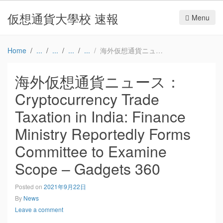
仮想通貨大學校 速報
Menu
Home
海外仮想通貨ニュース：Cryptocurrency Trade Taxation in India: Finance Ministry Reportedly Forms Committee to Examine Scope – Gadgets 360
海外仮想通貨ニュース：
Cryptocurrency Trade
Taxation in India: Finance
Ministry Reportedly Forms
Committee to Examine
Scope – Gadgets 360
Posted on
2021年9月22日
By
News
Leave a comment