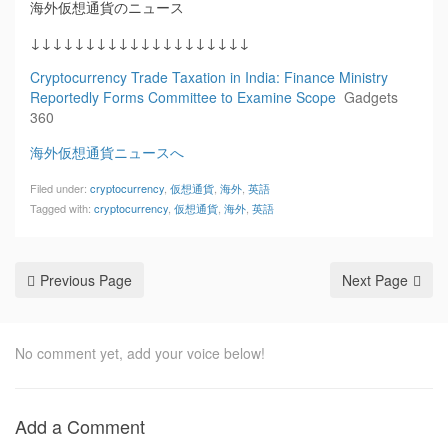
海外仮想通貨のニュース
↓↓↓↓↓↓↓↓↓↓↓↓↓↓↓↓↓↓↓↓
Cryptocurrency Trade Taxation in India: Finance Ministry
Reportedly Forms Committee to Examine Scope
Gadgets
360
海外仮想通貨ニュースへ
Filed under:
cryptocurrency
,
仮想通貨
,
海外
,
英語
Tagged with:
cryptocurrency
,
仮想通貨
,
海外
,
英語
Previous Page
Next Page
No comment yet, add your voice below!
Add a Comment