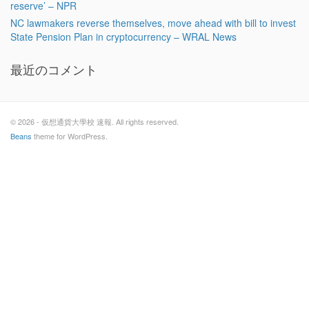
reserve’ – NPR
NC lawmakers reverse themselves, move ahead with bill to invest
State Pension Plan in cryptocurrency – WRAL News
最近のコメント
© 2026 - 仮想通貨大學校 速報. All rights reserved.
Beans
theme for WordPress.