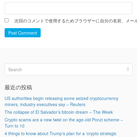
次回のコメントで使用するためブラウザーに自分の名前、メー
Post Comment
最近の投稿
US authorities begin releasing some seized cryptocurrency
miners, industry executives say – Reuters
The collapse of El Salvador’s bitcoin dream – The Week
Crypto scams are a new twist on the age-old Ponzi scheme –
Turn to 10
4 things to know about Trump’s plan for a ‘crypto strategic