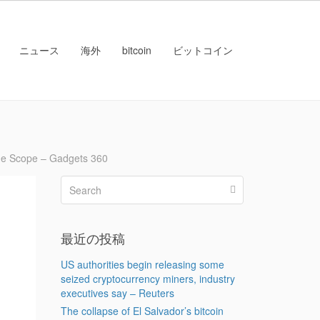
ニュース
海外
bitcoin
ビットコイン
e Scope – Gadgets 360
最近の投稿
US authorities begin releasing some
seized cryptocurrency miners, industry
executives say – Reuters
The collapse of El Salvador’s bitcoin