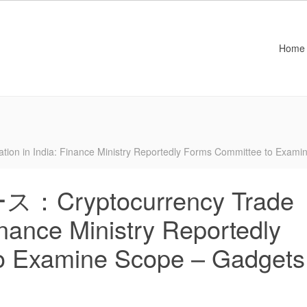
Home
 India: Finance Ministry Reportedly Forms Committee to Examin
yptocurrency Trade
inance Ministry Reportedly
o Examine Scope – Gadgets