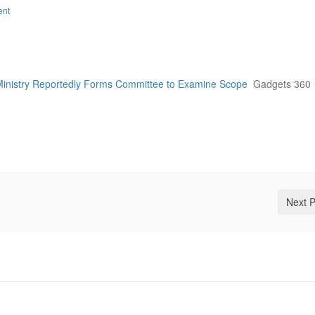
ent
 Ministry Reportedly Forms Committee to Examine Scope
Gadgets 360
Next 