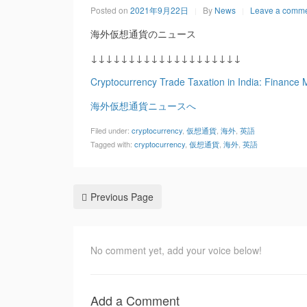
Posted on
2021年9月22日
By
News
Leave a comm
海外仮想通貨のニュース
↓↓↓↓↓↓↓↓↓↓↓↓↓↓↓↓↓↓↓↓
Cryptocurrency Trade Taxation in India: Finance
海外仮想通貨ニュースへ
Filed under:
cryptocurrency
,
仮想通貨
,
海外
,
英語
Tagged with:
cryptocurrency
,
仮想通貨
,
海外
,
英語
Previous Page
No comment yet, add your voice below!
Add a Comment