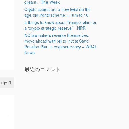
dream – The Week
Crypto scams are a new twist on the
age-old Ponzi scheme – Turn to 10
4 things to know about Trump’s plan for
a ‘crypto strategic reserve’ – NPR
NC lawmakers reverse themselves,
move ahead with bill to invest State
Pension Plan in cryptocurrency – WRAL
News
最近のコメント
Page