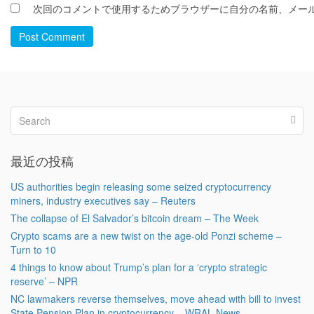
次回のコメントで使用するためブラウザーに自分の名前、メー
Post Comment
最近の投稿
US authorities begin releasing some seized cryptocurrency
miners, industry executives say – Reuters
The collapse of El Salvador’s bitcoin dream – The Week
Crypto scams are a new twist on the age-old Ponzi scheme –
Turn to 10
4 things to know about Trump’s plan for a ‘crypto strategic
reserve’ – NPR
NC lawmakers reverse themselves, move ahead with bill to invest
State Pension Plan in cryptocurrency – WRAL News