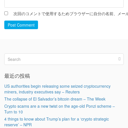
次回のコメントで使用するためブラウザーに自分の名前、メー
Post Comment
最近の投稿
US authorities begin releasing some seized cryptocurrency
miners, industry executives say – Reuters
The collapse of El Salvador’s bitcoin dream – The Week
Crypto scams are a new twist on the age-old Ponzi scheme –
Turn to 10
4 things to know about Trump’s plan for a ‘crypto strategic
reserve’ – NPR