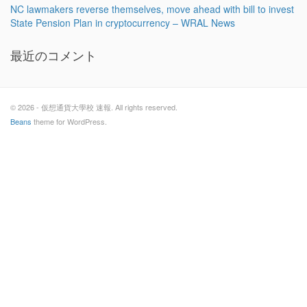
NC lawmakers reverse themselves, move ahead with bill to invest
State Pension Plan in cryptocurrency – WRAL News
最近のコメント
© 2026 - 仮想通貨大學校 速報. All rights reserved.
Beans
theme for WordPress.