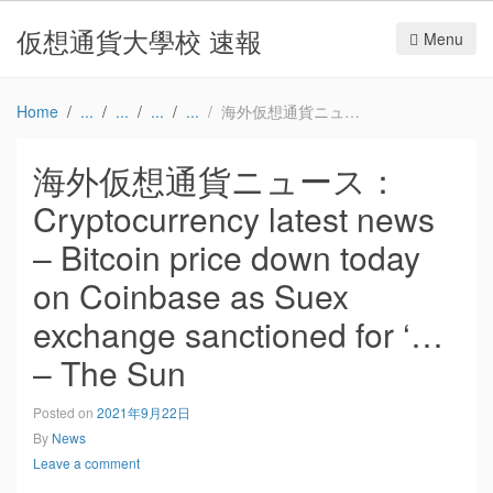
仮想通貨大學校 速報
Menu
Home
海外仮想通貨ニュース：Cryptocurrency latest news – Bitcoin price down today on Coinbase as Suex exchange sanctioned for ‘… – The Sun
海外仮想通貨ニュース：
Cryptocurrency latest news
– Bitcoin price down today
on Coinbase as Suex
exchange sanctioned for ‘…
– The Sun
Posted on
2021年9月22日
By
News
Leave a comment