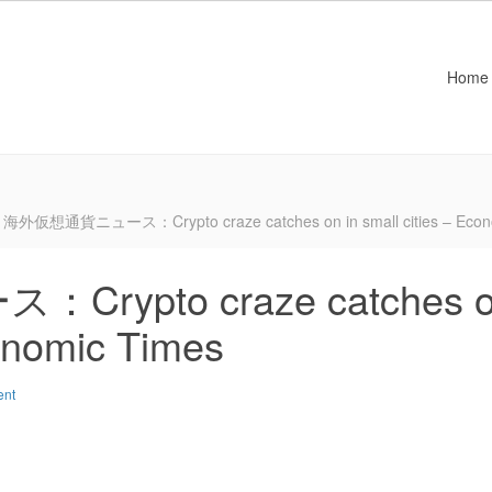
Home
海外仮想通貨ニュース：Crypto craze catches on in small cities – Econ
ypto craze catches 
conomic Times
ent