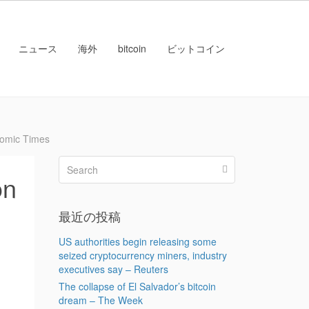
ニュース
海外
bitcoin
ビットコイン
omic Times
on
最近の投稿
US authorities begin releasing some
seized cryptocurrency miners, industry
executives say – Reuters
The collapse of El Salvador’s bitcoin
dream – The Week