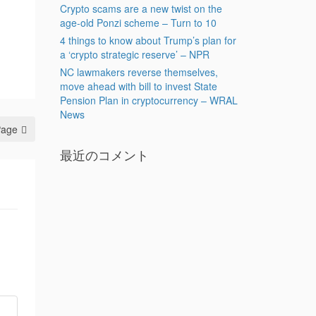
Crypto scams are a new twist on the
age-old Ponzi scheme – Turn to 10
4 things to know about Trump’s plan for
a ‘crypto strategic reserve’ – NPR
NC lawmakers reverse themselves,
move ahead with bill to invest State
Pension Plan in cryptocurrency – WRAL
News
Page
最近のコメント