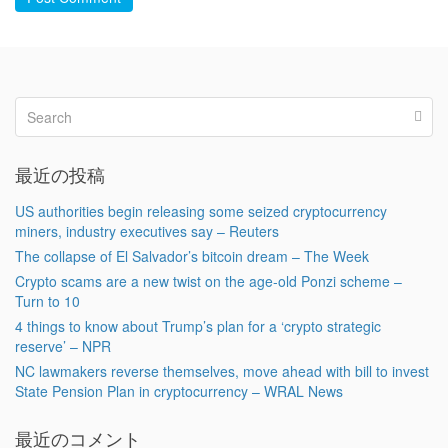
最近の投稿
US authorities begin releasing some seized cryptocurrency
miners, industry executives say – Reuters
The collapse of El Salvador’s bitcoin dream – The Week
Crypto scams are a new twist on the age-old Ponzi scheme –
Turn to 10
4 things to know about Trump’s plan for a ‘crypto strategic
reserve’ – NPR
NC lawmakers reverse themselves, move ahead with bill to invest
State Pension Plan in cryptocurrency – WRAL News
最近のコメント