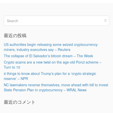
最近の投稿
US authorities begin releasing some seized cryptocurrency
miners, industry executives say – Reuters
The collapse of El Salvador’s bitcoin dream – The Week
Crypto scams are a new twist on the age-old Ponzi scheme –
Turn to 10
4 things to know about Trump’s plan for a ‘crypto strategic
reserve’ – NPR
NC lawmakers reverse themselves, move ahead with bill to invest
State Pension Plan in cryptocurrency – WRAL News
最近のコメント