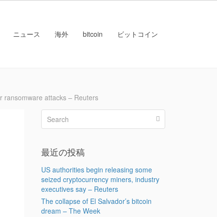
ニュース
海外
bitcoin
ビットコイン
ansomware attacks – Reuters
最近の投稿
US authorities begin releasing some
seized cryptocurrency miners, industry
executives say – Reuters
The collapse of El Salvador’s bitcoin
dream – The Week