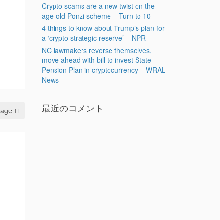
Crypto scams are a new twist on the
age-old Ponzi scheme – Turn to 10
4 things to know about Trump’s plan for
a ‘crypto strategic reserve’ – NPR
NC lawmakers reverse themselves,
move ahead with bill to invest State
Pension Plan in cryptocurrency – WRAL
News
最近のコメント
Page