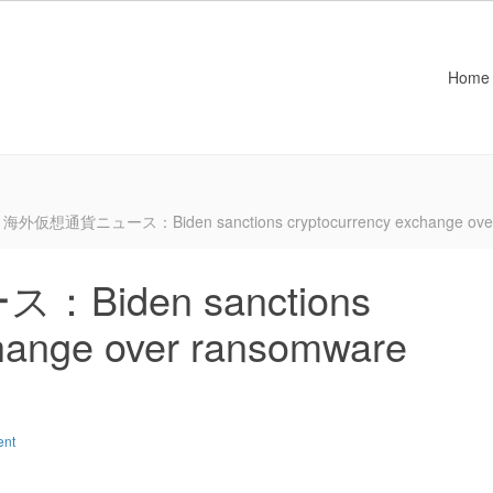
Home
海外仮想通貨ニュース：Biden sanctions cryptocurrency exchange over r
iden sanctions
change over ransomware
ent