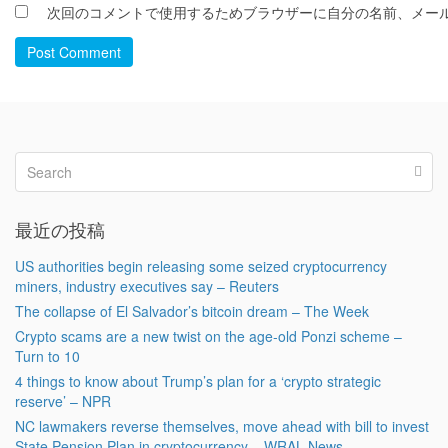
次回のコメントで使用するためブラウザーに自分の名前、メー
Post Comment
最近の投稿
US authorities begin releasing some seized cryptocurrency
miners, industry executives say – Reuters
The collapse of El Salvador’s bitcoin dream – The Week
Crypto scams are a new twist on the age-old Ponzi scheme –
Turn to 10
4 things to know about Trump’s plan for a ‘crypto strategic
reserve’ – NPR
NC lawmakers reverse themselves, move ahead with bill to invest
State Pension Plan in cryptocurrency – WRAL News