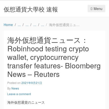
仮想通貨大學校 速報
Menu
Home
海外仮想通貨ニュース：Robinhood testing crypto wallet, cryptocurrency transfer features- Bloomberg News – Reuters
海外仮想通貨ニュース：
Robinhood testing crypto
wallet, cryptocurrency
transfer features- Bloomberg
News – Reuters
Posted on
2021年9月21日
By
News
Leave a comment
海外仮想通貨のニュース