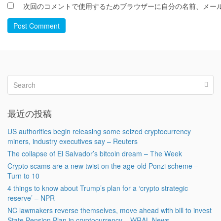
次回のコメントで使用するためブラウザーに自分の名前、メー
Post Comment
最近の投稿
US authorities begin releasing some seized cryptocurrency
miners, industry executives say – Reuters
The collapse of El Salvador’s bitcoin dream – The Week
Crypto scams are a new twist on the age-old Ponzi scheme –
Turn to 10
4 things to know about Trump’s plan for a ‘crypto strategic
reserve’ – NPR
NC lawmakers reverse themselves, move ahead with bill to invest
State Pension Plan in cryptocurrency – WRAL News