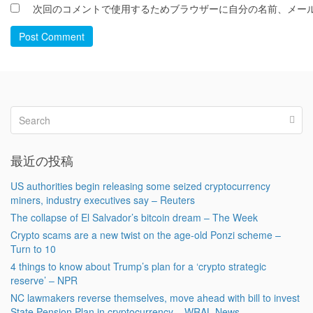
次回のコメントで使用するためブラウザーに自分の名前、メー
Post Comment
最近の投稿
US authorities begin releasing some seized cryptocurrency
miners, industry executives say – Reuters
The collapse of El Salvador’s bitcoin dream – The Week
Crypto scams are a new twist on the age-old Ponzi scheme –
Turn to 10
4 things to know about Trump’s plan for a ‘crypto strategic
reserve’ – NPR
NC lawmakers reverse themselves, move ahead with bill to invest
State Pension Plan in cryptocurrency – WRAL News