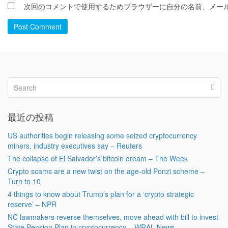
次回のコメントで使用するためブラウザーに自分の名前、メー
Post Comment
最近の投稿
US authorities begin releasing some seized cryptocurrency
miners, industry executives say – Reuters
The collapse of El Salvador’s bitcoin dream – The Week
Crypto scams are a new twist on the age-old Ponzi scheme –
Turn to 10
4 things to know about Trump’s plan for a ‘crypto strategic
reserve’ – NPR
NC lawmakers reverse themselves, move ahead with bill to invest
State Pension Plan in cryptocurrency – WRAL News