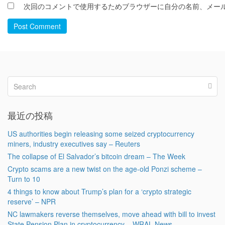
次回のコメントで使用するためブラウザーに自分の名前、メー
Post Comment
最近の投稿
US authorities begin releasing some seized cryptocurrency
miners, industry executives say – Reuters
The collapse of El Salvador’s bitcoin dream – The Week
Crypto scams are a new twist on the age-old Ponzi scheme –
Turn to 10
4 things to know about Trump’s plan for a ‘crypto strategic
reserve’ – NPR
NC lawmakers reverse themselves, move ahead with bill to invest
State Pension Plan in cryptocurrency – WRAL News