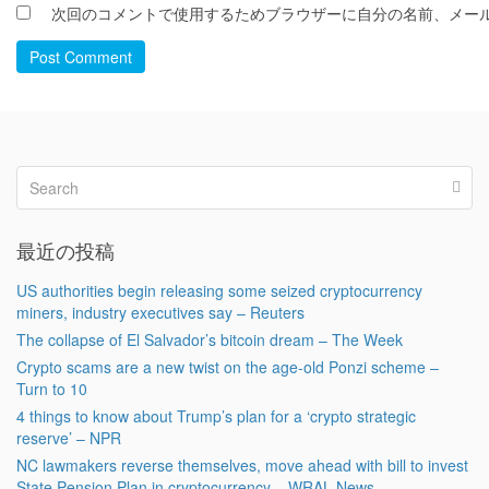
次回のコメントで使用するためブラウザーに自分の名前、メー
Post Comment
最近の投稿
US authorities begin releasing some seized cryptocurrency
miners, industry executives say – Reuters
The collapse of El Salvador’s bitcoin dream – The Week
Crypto scams are a new twist on the age-old Ponzi scheme –
Turn to 10
4 things to know about Trump’s plan for a ‘crypto strategic
reserve’ – NPR
NC lawmakers reverse themselves, move ahead with bill to invest
State Pension Plan in cryptocurrency – WRAL News