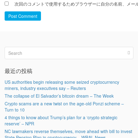
次回のコメントで使用するためブラウザーに自分の名前、メー
Post Comment
最近の投稿
US authorities begin releasing some seized cryptocurrency
miners, industry executives say – Reuters
The collapse of El Salvador’s bitcoin dream – The Week
Crypto scams are a new twist on the age-old Ponzi scheme –
Turn to 10
4 things to know about Trump’s plan for a ‘crypto strategic
reserve’ – NPR
NC lawmakers reverse themselves, move ahead with bill to invest
State Pension Plan in cryptocurrency – WRAL News