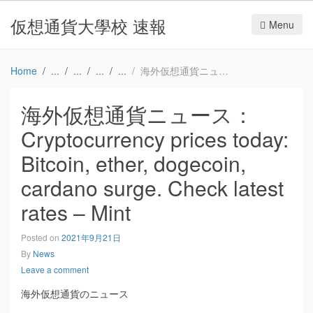
仮想通貨大學校 速報
Menu
Home
海外仮想通貨ニュース：Cryptocurrency prices today: Bitcoin, ether, dogecoin, cardano surge. Check latest rates – Mint
海外仮想通貨ニュース：
Cryptocurrency prices today:
Bitcoin, ether, dogecoin,
cardano surge. Check latest
rates – Mint
Posted on
2021年9月21日
By
News
Leave a comment
海外仮想通貨のニュース