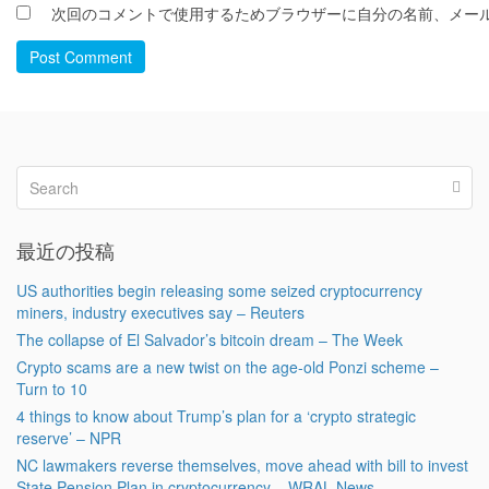
次回のコメントで使用するためブラウザーに自分の名前、メー
Post Comment
最近の投稿
US authorities begin releasing some seized cryptocurrency
miners, industry executives say – Reuters
The collapse of El Salvador’s bitcoin dream – The Week
Crypto scams are a new twist on the age-old Ponzi scheme –
Turn to 10
4 things to know about Trump’s plan for a ‘crypto strategic
reserve’ – NPR
NC lawmakers reverse themselves, move ahead with bill to invest
State Pension Plan in cryptocurrency – WRAL News